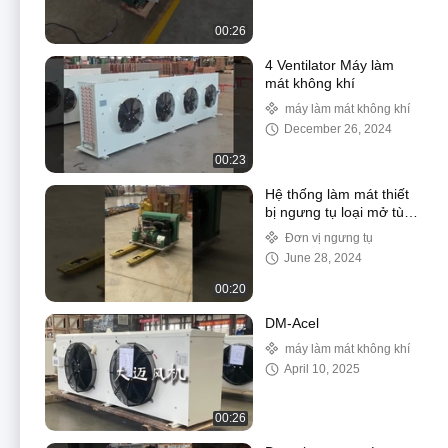
00:26
4 Ventilator Máy làm
mát không khí
máy làm mát không khí
December 26, 2024
00:23
Hệ thống làm mát thiết
bị ngưng tụ loại mở tùy
chỉnh chất lượng cao
Đơn vị ngưng tụ
Làm mát không khí cho
June 28, 2024
phòng lạnh
00:20
DM-Acel
máy làm mát không khí
April 10, 2025
00:26