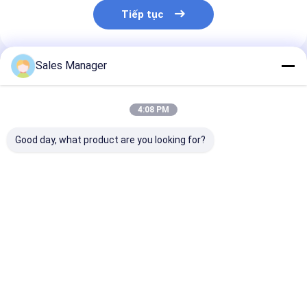
Tiếp tục
Sales Manager
Sản Phẩm Khuyến Cáo
4:08 PM
Good day, what product are you looking for?
Máy đông nhanh
Loại đường hầm
Đường băng n
đường hầm
phân chia Tấm đông
độ chính xác 
1000kg/h / Máy đông
lạnh Không khí làm
1000kg/h Cấu 
lạnh IQF với tốc độ
mát Hệ thống đông
tùy chỉnh
vận chuyển tùy chỉnh
lạnh nhanh
Giá tốt nhất
Giá tốt nhất
Giá tốt n
Nhà
Về chúng tôi
Liên hệ với chúng tôi