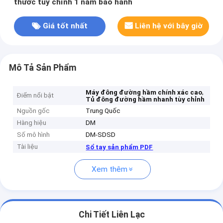
thước tùy chỉnh 1 năm bảo hành
Giá tốt nhất
Liên hệ với bây giờ
Mô Tả Sản Phẩm
,
Máy đông đường hầm chính xác cao
Điểm nổi bật
Tủ đông đường hầm nhanh tùy chỉnh
Nguồn gốc
Trung Quốc
Hàng hiệu
DM
Số mô hình
DM-SDSD
Tài liệu
Sổ tay sản phẩm PDF
Xem thêm
Chi Tiết Liên Lạc